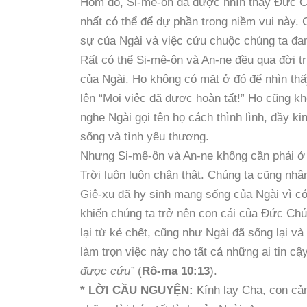
Hôm đó, Si-mê-ôn đã được nhìn thấy Đức C
nhất có thể để dự phần trong niềm vui này.
sự của Ngài và việc cứu chuộc chúng ta đa
Rất có thể Si-mê-ôn và An-ne đều qua đời 
của Ngài. Họ không có mặt ở đó để nhìn thấy
lên “Mọi việc đã được hoàn tất!” Họ cũng k
nghe Ngài gọi tên họ cách thình lình, đầy k
sống và tình yêu thương.
Nhưng Si-mê-ôn và An-ne không cần phải ở
Trời luôn luôn chân thật. Chúng ta cũng nhậ
Giê-xu đã hy sinh mạng sống của Ngài vì cớ
khiến chúng ta trở nên con cái của Đức Chúa
lại từ kẻ chết, cũng như Ngài đã sống lại v
làm trọn việc này cho tất cả những ai tin c
được cứu”
(
Rô-ma 10:13
).
* LỜI CẦU NGUYỆN:
Kính lạy Cha, con cảm