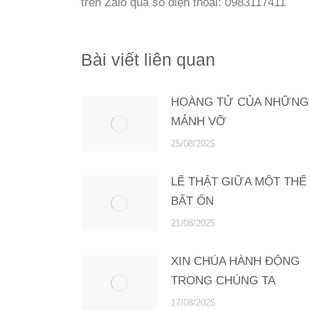
trên Zalo qua số điện thoại: 0983117411
Bài viết liên quan
HOÀNG TỬ CỦA NHỮNG
MẢNH VỠ
25/08/2025
LẼ THẬT GIỮA MỘT THẾ 
BẤT ỔN
21/08/2025
XIN CHÚA HÀNH ĐỘNG
TRONG CHÚNG TA
17/08/2025