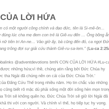
CỦA LỜI HỨA
lem có một người công chính và đạo đức, tên là Si-mê-ôn…
ờ đúng lúc cha mẹ đem con trẻ là Giê-xu đến … Ông bồng 
nữ tiên tri An-ne… Vào giờ ấy, bà cũng đến đó, ca ngợi Đứ
ang trông đợi sự giải cứu thành Giê-ru-sa-lem.”
(
Lu-ca 2:25
 của Đấng Cứu Thế trong nhiều năm. Họ tin chắc vào những 
ọ cũng biết rõ mặc dù phải sống một đời sống hèn mọn tron
a Trời sẽ không quên họ. Đức Chúa Trời sẽ giữ lời Ngài đã
hả thi với con người. Và chính vì thế, họ tiếp tục hy vọng.