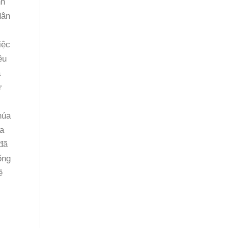
nh
dân
iệc
êu
à
ự
húa
úa
đã
ống
ẽ