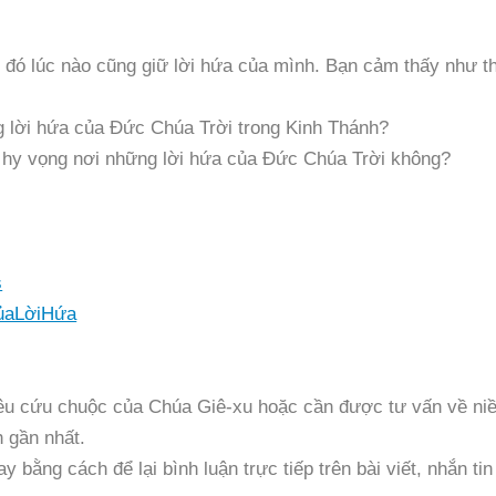
 đó lúc nào cũng giữ lời hứa của mình. Bạn cảm thấy như t
ng lời hứa của Đức Chúa Trời trong Kinh Thánh?
y hy vọng nơi những lời hứa của Đức Chúa Trời không?
s
ủaLờiHứa
êu cứu chuộc của Chúa Giê-xu hoặc cần được tư vấn về ni
h gần nhất.
 bằng cách để lại bình luận trực tiếp trên bài viết, nhắn tin