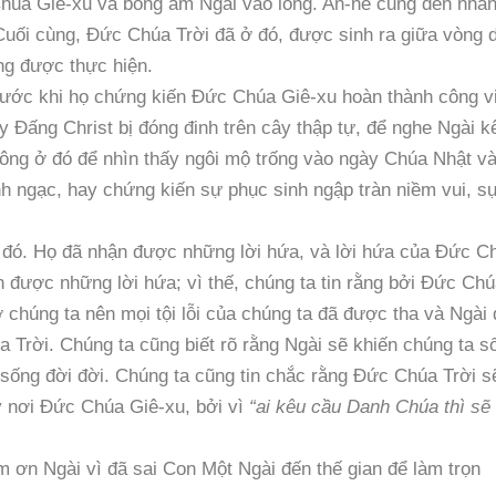
húa Giê-xu và bồng ẵm Ngài vào lòng. An-ne cũng đến nha
 Cuối cùng, Đức Chúa Trời đã ở đó, được sinh ra giữa vòng 
ng được thực hiện.
trước khi họ chứng kiến Đức Chúa Giê-xu hoàn thành công v
 Đấng Christ bị đóng đinh trên cây thập tự, để nghe Ngài k
hông ở đó để nhìn thấy ngôi mộ trống vào ngày Chúa Nhật v
inh ngạc, hay chứng kiến sự phục sinh ngập tràn niềm vui, s
 đó. Họ đã nhận được những lời hứa, và lời hứa của Đức C
n được những lời hứa; vì thế, chúng ta tin rằng bởi Đức Ch
 chúng ta nên mọi tội lỗi của chúng ta đã được tha và Ngài 
 Trời. Chúng ta cũng biết rõ rằng Ngài sẽ khiến chúng ta s
à sống đời đời. Chúng ta cũng tin chắc rằng Đức Chúa Trời s
ậy nơi Đức Chúa Giê-xu, bởi vì
“ai kêu cầu Danh Chúa thì sẽ
 ơn Ngài vì đã sai Con Một Ngài đến thế gian để làm trọn