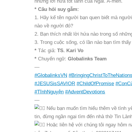
những lời hứa tốt lành của Ngài. A-men.
* Câu hỏi suy gẫm:
1. Hãy kể tên người bạn quen biết mà người
nào về người đó?
2. Bạn thích nhất lời hứa nào trong số nhữ
3. Trong cuộc sống, có lần nào bạn tìm thấ
*
Tác giả:
TS. Kari Vo
*
Chuyển ngữ:
Globalinks Team
—
#GlobalinksVN
#BringingChristToTheNation
#JESUSisSAVIOR
#ChildOfPromise
#ConC
#TĩnhNguyện
#AdventDevotions
—
Nếu bạn muốn tìm hiểu thêm về tình y
tin, đừng ngần ngại tìm đến nhà thờ Tin Làn
Hoặc liên hệ với chúng tôi ngay hôm nay