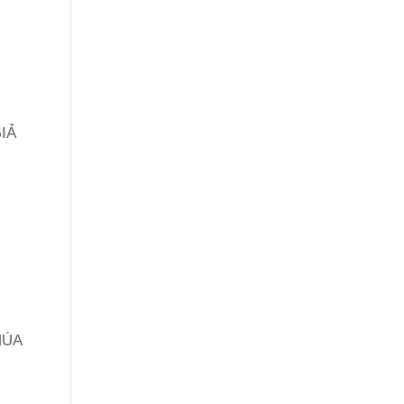
IẢ
ÚA