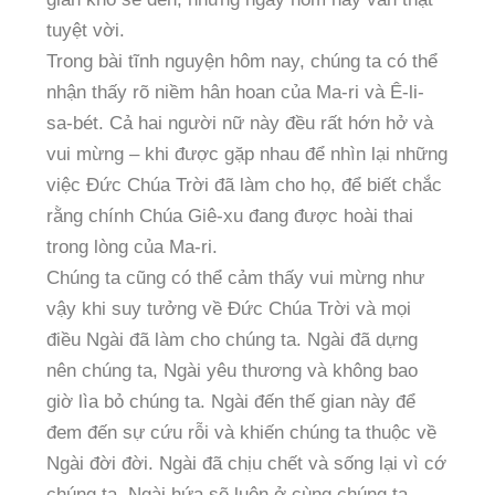
tuyệt vời.
Trong bài tĩnh nguyện hôm nay, chúng ta có thể
nhận thấy rõ niềm hân hoan của Ma-ri và Ê-li-
sa-bét. Cả hai người nữ này đều rất hớn hở và
vui mừng – khi được gặp nhau để nhìn lại những
việc Đức Chúa Trời đã làm cho họ, để biết chắc
rằng chính Chúa Giê-xu đang được hoài thai
trong lòng của Ma-ri.
Chúng ta cũng có thể cảm thấy vui mừng như
vậy khi suy tưởng về Đức Chúa Trời và mọi
điều Ngài đã làm cho chúng ta. Ngài đã dựng
nên chúng ta, Ngài yêu thương và không bao
giờ lìa bỏ chúng ta. Ngài đến thế gian này để
đem đến sự cứu rỗi và khiến chúng ta thuộc về
Ngài đời đời. Ngài đã chịu chết và sống lại vì cớ
chúng ta. Ngài hứa sẽ luôn ở cùng chúng ta