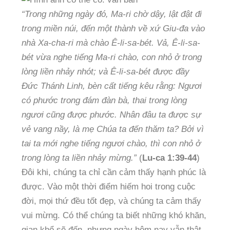
“Trong những ngày đó, Ma-ri chờ dậy, lật đật đi
trong miền núi, đến một thành về xứ Giu-đa vào
nhà Xa-cha-ri mà chào Ê-li-sa-bét. Vả, Ê-li-sa-
bét vừa nghe tiếng Ma-ri chào, con nhỏ ở trong
lòng liền nhảy nhót; và Ê-li-sa-bét được đầy
Đức Thánh Linh, bèn cất tiếng kêu rằng: Ngươi
có phước trong đám đàn bà, thai trong lòng
ngươi cũng được phước. Nhân đâu ta được sự
vẻ vang nầy, là mẹ Chúa ta đến thăm ta? Bởi vì
tai ta mới nghe tiếng ngươi chào, thì con nhỏ ở
trong lòng ta liền nhảy mừng.”
(
Lu-ca 1:39-44
)
Đôi khi, chúng ta chỉ cần cảm thấy hạnh phúc là
được. Vào một thời điểm hiếm hoi trong cuộc
đời, mọi thứ đều tốt đẹp, và chúng ta cảm thấy
vui mừng. Có thể chúng ta biết những khó khăn,
gian khổ sẽ đến, nhưng ngày hôm nay vẫn thật